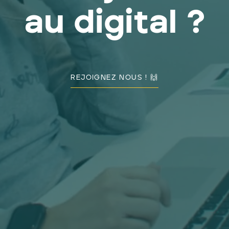
a
u
d
i
g
i
t
a
l
?
REJOIGNEZ NOUS ! 🙌