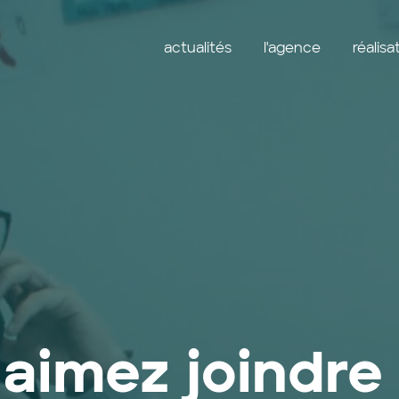
actualités
l'agence
réalisa
aimez joindre l